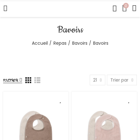
0
Bavoirs
Accueil
Repas
Bavoirs
Bavoirs
21
Trier par
FILTRER