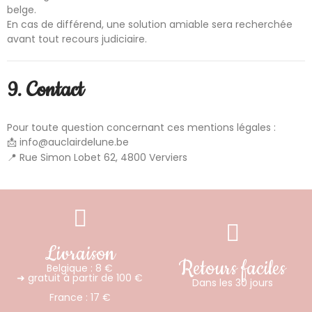
belge.
En cas de différend, une solution amiable sera recherchée
avant tout recours judiciaire.
9. Contact
Pour toute question concernant ces mentions légales :
📩
info@auclairdelune.be
📍 Rue Simon Lobet 62, 4800 Verviers
Livraison
Retours faciles
Belgique : 8 €
➜ gratuit à partir de 100 €
Dans les 30 jours
France : 17 €