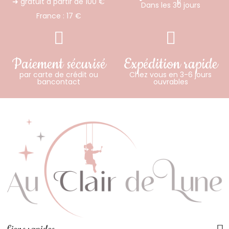
➜ gratuit à partir de 100 €
Dans les 30 jours
France : 17 €
Paiement sécurisé
Expédition rapide
par carte de crédit ou
Chez vous en 3-6 jours
bancontact
ouvrables