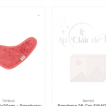
Timboo
Bemini
x20cm - Raspberry
Bandana 25 Cm SWAD