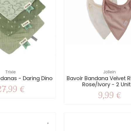
Trixie
Jollein
ndanas - Daring Dino
Bavoir Bandana Velvet Ri
Rose/Ivory - 2 Uni
27,99 €
9,99 €