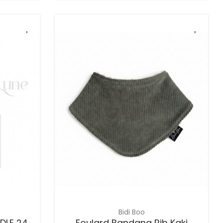
Bidi Boo
DLE 24
Foulard Bandana Rib Kaki