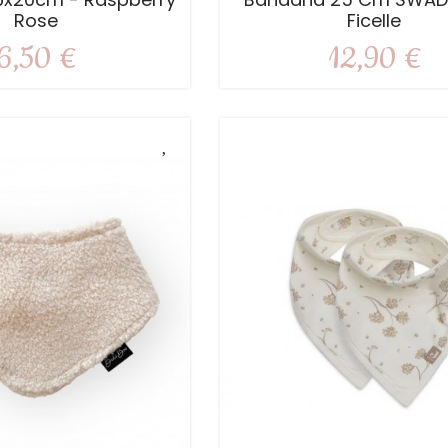
Rose
Ficelle
6,50 €
12,90 €