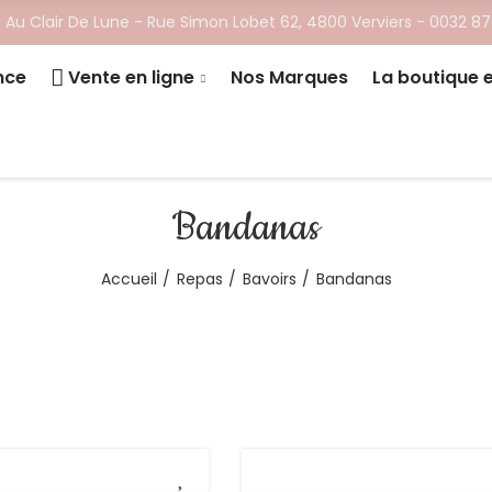
 Au Clair De Lune - ​Rue Simon Lobet 62, 4800 Verviers -
0032 87
nce
Vente en ligne
Nos Marques
La boutique 
Bandanas
Accueil
Repas
Bavoirs
Bandanas