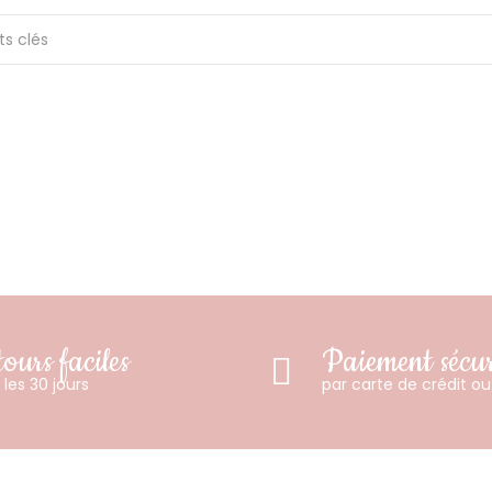
ours faciles
Paiement sécur
les 30 jours
par carte de crédit o