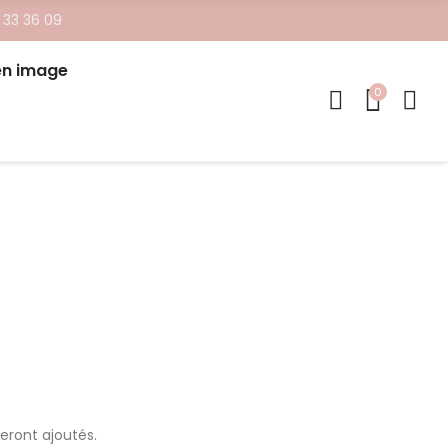
 33 36 09
en image
0
seront ajoutés.