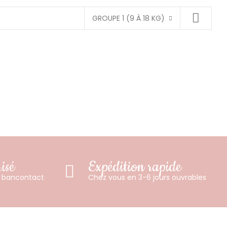
GROUPE 1 (9 À 18 KG)
isé
Expédition rapide
u bancontact
Chez vous en 3-6 jours ouvrables