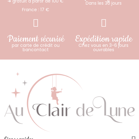
➜ gratuit à partir de 100 €
Dans les 30 jours
France : 17 €
Paiement sécurisé
Expédition rapide
par carte de crédit ou
Chez vous en 3-6 jours
bancontact
ouvrables