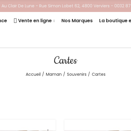
 Au Clair De Lune - ​Rue Simon Lobet 62, 4800 Verviers -
0032 87
nce
Vente en ligne
Nos Marques
La boutique 
Cartes
Accueil
Maman
Souvenirs
Cartes