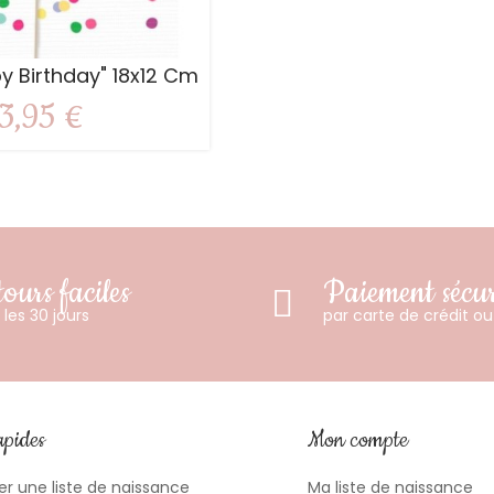
y Birthday" 18x12 Cm
3,95 €
ours faciles
Paiement sécur
les 30 jours
par carte de crédit o
apides
Mon compte
er une liste de naissance
Ma liste de naissance