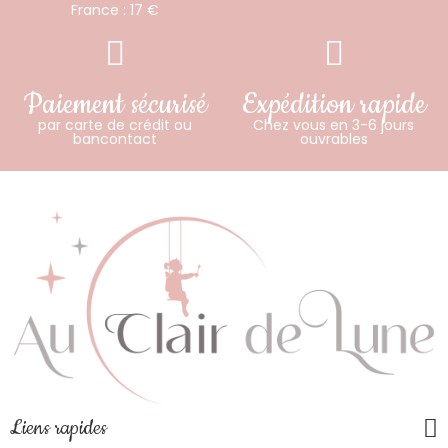
France : 17 €
Paiement sécurisé
Expédition rapide
par carte de crédit ou
Chez vous en 3-6 jours
bancontact
ouvrables
Liens rapides