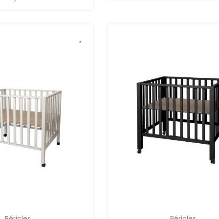
Péricles
Péricles