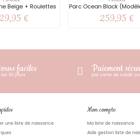
ne Beige + Roulettes
Parc Ocean Black (modèl
29,95 €
259,95 €
ours faciles
Paiement sécur
les 30 jours
par carte de crédit o
apides
Mon compte
er une liste de naissance
Ma liste de naissance
rques
Aide gestion liste de na