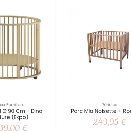
axx Furniture
Péricles
 Ø 90 Cm - Dino -
Parc Mia Noisette + Ro
ture (expo)
249,95 €
39,00 €