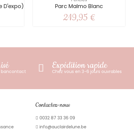
e D'expo)
Parc Malmo Blanc
219,95 €
isé
Expédition rapide
u bancontact
Chez vous en 3-6 jours ouvrables
Contactez-nous
0032 87 33 36 09
issance
info@auclairdelune.be