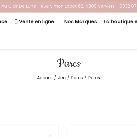
 Au Clair De Lune - ​Rue Simon Lobet 62, 4800 Verviers -
0032 87
nce
Vente en ligne
Nos Marques
La boutique 
Parcs
Accueil
Jeu
Parcs
Parcs