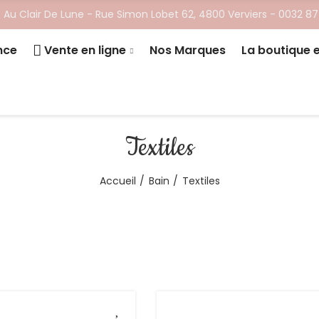
 Au Clair De Lune - ​Rue Simon Lobet 62, 4800 Verviers -
0032 87
nce
Vente en ligne
Nos Marques
La boutique 
Textiles
Accueil
Bain
Textiles