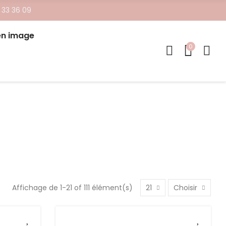
 33 36 09
en image
0
Affichage de 1-21 of 111 élément(s)
21
Choisir