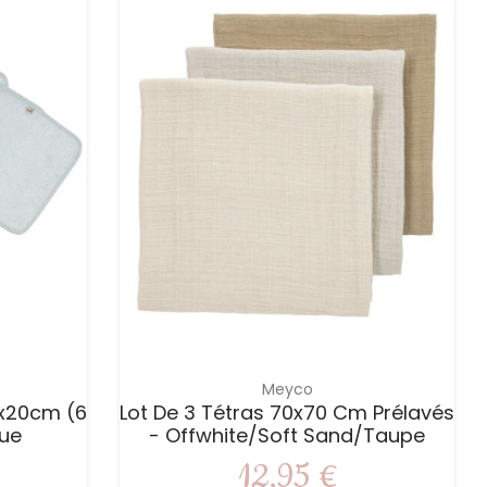
Meyco
0x20cm (6
Lot De 3 Tétras 70x70 Cm Prélavés
lue
- Offwhite/soft Sand/taupe
12,95 €