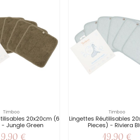
Timboo
Timboo
tilisables 20x20cm (6
Lingettes Réutilisables 2
 - Jungle Green
Pieces) - Riviera B
19,90 €
19,90 €