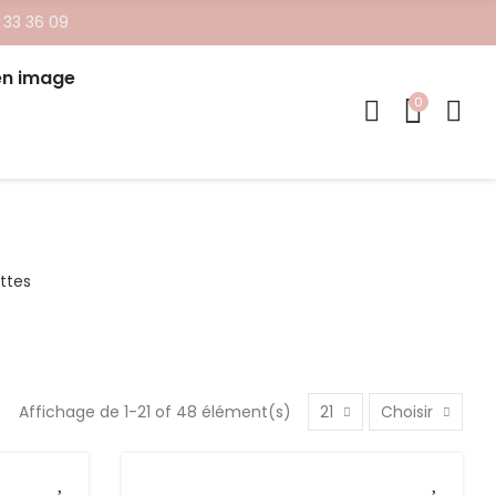
 33 36 09
en image
0
ttes
Affichage de 1-21 of 48 élément(s)
21
Choisir