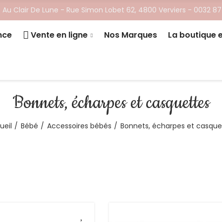
 Au Clair De Lune - ​Rue Simon Lobet 62, 4800 Verviers -
0032 87
nce
Vente en ligne
Nos Marques
La boutique 
Bonnets, écharpes et casquettes
ueil
Bébé
Accessoires bébés
Bonnets, écharpes et casque