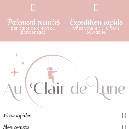
Paiement sécurisé
Expédition rapide
par carte de crédit ou
Chez vous en 3-6 jours
bancontact
ouvrables
Liens rapides
Mon compte