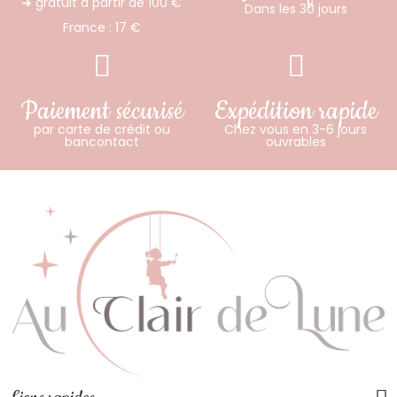
➜ gratuit à partir de 100 €
Dans les 30 jours
France : 17 €
Paiement sécurisé
Expédition rapide
par carte de crédit ou
Chez vous en 3-6 jours
bancontact
ouvrables