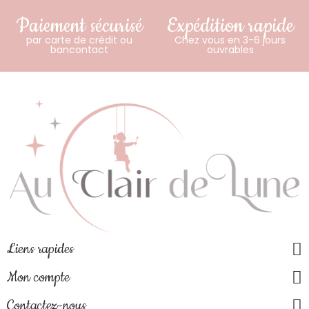
Paiement sécurisé
Expédition rapide
par carte de crédit ou
Chez vous en 3-6 jours
bancontact
ouvrables
Liens rapides
Mon compte
Contactez-nous