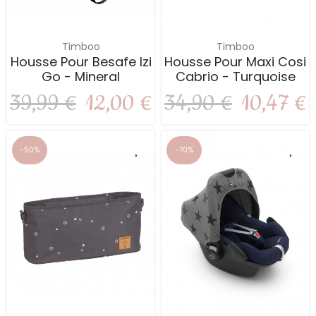
Timboo
Timboo
Housse Pour Besafe Izi
Housse Pour Maxi Cosi
Go - Mineral
Cabrio - Turquoise
39,99 €
12,00 €
34,90 €
10,47 €
-50%
-70%