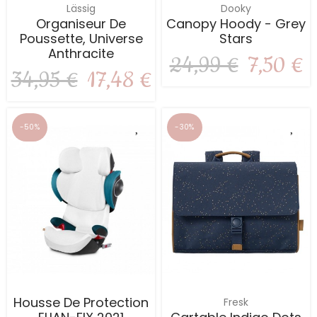
Lässig
Dooky
Organiseur De
Canopy Hoody - Grey
Poussette, Universe
Stars
Anthracite
24,99 €
7,50 €
34,95 €
17,48 €
-50%
-30%
Housse De Protection
Fresk