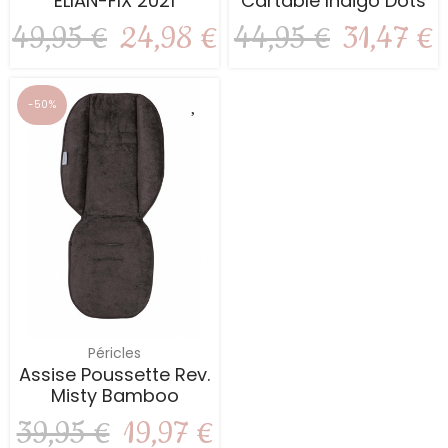
ELIAN-FIX 2021
Cartable Indigo Dots
49,95 €
24,98 €
44,95 €
31,47 €
-50%
Péricles
Assise Poussette Rev.
Misty Bamboo
39,95 €
19,97 €