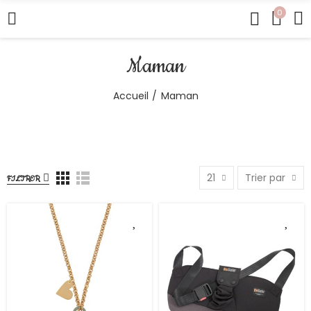
0
Maman
Accueil
Maman
21
Trier par
FILTRER