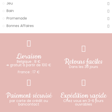
Jeu
Bain
Promenade
Bonnes Affaires
Livraison
Retours faciles
Belgique : 8 €
➜ gratuit à partir de 100 €
Dans les 30 jours
France : 17 €
Paiement sécurisé
Expédition rapide
par carte de crédit ou
Chez vous en 3-6 jours
bancontact
ouvrables