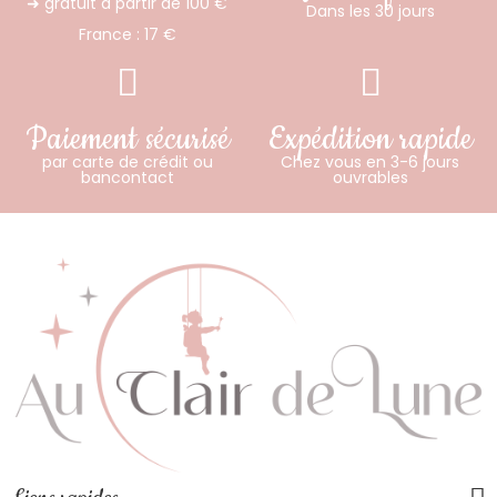
➜ gratuit à partir de 100 €
Dans les 30 jours
France : 17 €
Paiement sécurisé
Expédition rapide
par carte de crédit ou
Chez vous en 3-6 jours
bancontact
ouvrables