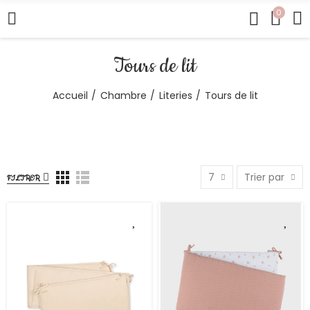
0
Tours de lit
Accueil
Chambre
Literies
Tours de lit
7
Trier par
FILTRER