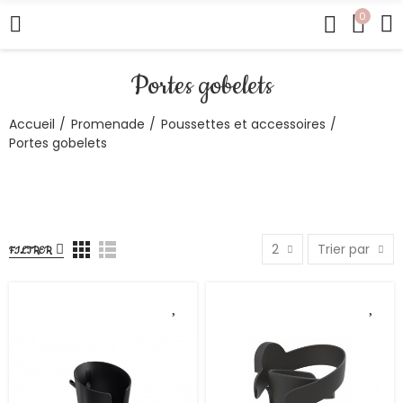
0
Portes gobelets
Accueil
Promenade
Poussettes et accessoires
Portes gobelets
2
Trier par
FILTRER